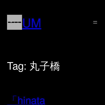
Skip
to
UM
content
Tag:
丸子橋
「hinata